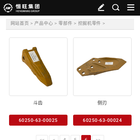
>
>
>
>
网站首页
产品中心
零部件
挖掘机零件
斗齿
侧刃
60250-63-00025
60250-63-00024
<<
<
4
5
6
>>